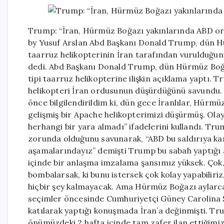
Trump: “İran, Hürmüz Boğazı yakınlarında ABD ord
by Yusuf Arslan Abd Başkanı Donald Trump, dün H
taarruz helikopterinin İran tarafından vurulduğun
dedi. Abd Başkanı Donald Trump, dün Hürmüz Boğ
tipi taarruz helikopterine ilişkin açıklama yaptı.
helikopteri İran ordusunun düşürdüğünü savundu.
önce bilgilendirildim ki, dün gece İranlılar, Hür
gelişmiş bir Apache helikopterimizi düşürmüş. Olay
herhangi bir yara almadı” ifadelerini kullandı. Tr
zorunda olduğunu savunarak, “ABD bu saldırıya kar
aşamalarındayız” demişti Trump bu sabah yaptığı aç
içinde bir anlaşma imzalama şansımız yüksek. Çok,
bombalarsak, ki bunu istersek çok kolay yapabilir
hiçbir şey kalmayacak. Ama Hürmüz Boğazı aylarca
seçimler öncesinde Cumhuriyetçi Güney Carolina 
katılarak yaptığı konuşmada İran’a değinmişti. Tru
önümüzdeki 2 hafta içinde tam zafer ilan ettiğimi