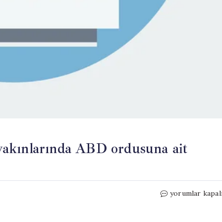
yakınlarında ABD ordusuna ait
Trump:
yorumlar kapal
“İran,
Hürmüz