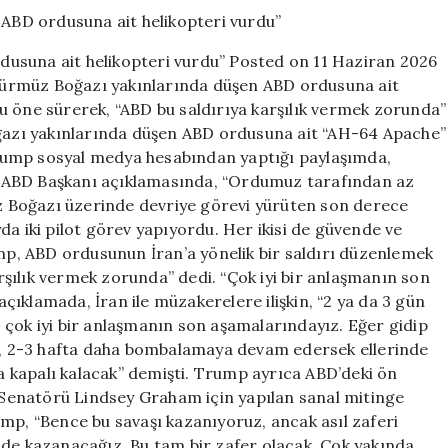
Boğazı
yakınlarında
ABD
usuna ait helikopteri vurdu” Posted on 11 Haziran 2026
ordusuna
ürmüz Boğazı yakınlarında düşen ABD ordusuna ait
ait
u öne sürerek, “ABD bu saldırıya karşılık vermek zorunda”
helikopteri
vurdu”
azı yakınlarında düşen ABD ordusuna ait “AH-64 Apache”
için
 Trump sosyal medya hesabından yaptığı paylaşımda,
 ABD Başkanı açıklamasında, “Ordumuz tarafından az
müz Boğazı üzerinde devriye görevi yürüten son derece
da iki pilot görev yapıyordu. Her ikisi de güvende ve
ump, ABD ordusunun İran’a yönelik bir saldırı düzenlemek
şılık vermek zorunda” dedi. “Çok iyi bir anlaşmanın son
ıklamada, İran ile müzakerelere ilişkin, “2 ya da 3 gün
 çok iyi bir anlaşmanın son aşamalarındayız. Eğer gidip
iz, 2-3 hafta daha bombalamaya devam edersek ellerinde
 kapalı kalacak” demişti. Trump ayrıca ABD’deki ön
Senatörü Lindsey Graham için yapılan sanal mitinge
mp, “Bence bu savaşı kazanıyoruz, ancak asıl zaferi
zde kazanacağız. Bu tam bir zafer olacak. Çok yakında