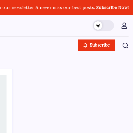
o our newsletter & never miss our best posts.
Subscribe Now!
Subscribe
SON YAZILAR
Apple’ın alışık olmadığı tablo: iPhone 18
öncesi bellek pazarlığı tersine döndü