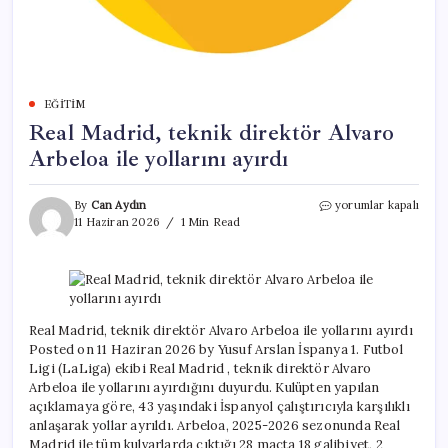
EĞITIM
Real Madrid, teknik direktör Alvaro
Arbeloa ile yollarını ayırdı
Real
By
Can Aydın
yorumlar kapalı
Madrid,
11 Haziran 2026
1 Min Read
teknik
direktör
Alvaro
Arbeloa
ile
yollarını
Real Madrid, teknik direktör Alvaro Arbeloa ile yollarını ayırdı
ayırdı
Posted on 11 Haziran 2026 by Yusuf Arslan İspanya 1. Futbol
için
Ligi (LaLiga) ekibi Real Madrid , teknik direktör Alvaro
Arbeloa ile yollarını ayırdığını duyurdu. Kulüpten yapılan
açıklamaya göre, 43 yaşındaki İspanyol çalıştırıcıyla karşılıklı
anlaşarak yollar ayrıldı. Arbeloa, 2025-2026 sezonunda Real
Madrid ile tüm kulvarlarda çıktığı 28 maçta 18 galibiyet, 2