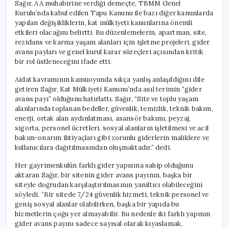
Sağır, AA muhabirine verdiği demeçte, TBMM Genel
Kurulu’nda kabul edilen Tapu Kanunu ile bazı diğer kanunlarda
yapılan değişikliklerin, kat mülkiyeti kanunlarına önemli
etkileri olacağını belirtti. Bu düzenlemelerin, apartman, site,
rezidans ve karma yaşam alanları için işletme projeleri, gider
avans payları ve genel kurul karar süreçleri açısından kritik
bir rol üstleneceğini ifade etti.
Aidat kavramının kamuoyunda sıkça yanlış anlaşıldığını dile
getiren Sağır, Kat Mülkiyeti Kanunu’nda asıl terimin “gider
avans payı” olduğunu hatırlattı. Sağır, “Site ve toplu yaşam
alanlarında toplanan bedeller, güvenlik, temizlik, teknik bakım,
enerji, ortak alan aydınlatması, asansör bakımı, peyzaj,
sigorta, personel ücretleri, sosyal alanların işletilmesi ve acil
bakım-onarım ihtiyaçları gibi zorunlu giderlerin maliklere ve
kullanıcılara dağıtılmasından oluşmaktadır.” dedi.
Her gayrimenkulün farklı gider yapısına sahip olduğunu
aktaran Sağır, bir sitenin gider avans payının, başka bir
siteyle doğrudan karşılaştırılmasının yanıltıcı olabileceğini
söyledi. “Bir sitede 7/24 güvenlik hizmeti, teknik personel ve
geniş sosyal alanlar olabilirken, başka bir yapıda bu
hizmetlerin çoğu yer almayabilir. Bu nedenle iki farklı yapının
gider avans payını sadece sayısal olarak kıyaslamak,