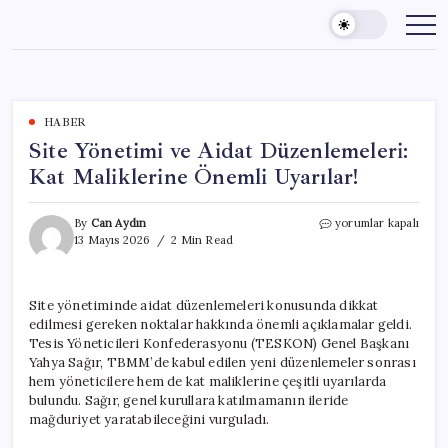
Skip
to
content
HABER
Site Yönetimi ve Aidat Düzenlemeleri:
Kat Maliklerine Önemli Uyarılar!
Site
By
Can Aydın
yorumlar kapalı
Yönetimi
13 Mayıs 2026
2 Min Read
ve
Aidat
Düzenlemeleri:
Site yönetiminde aidat düzenlemeleri konusunda dikkat
Kat
edilmesi gereken noktalar hakkında önemli açıklamalar geldi.
Maliklerine
Önemli
Tesis Yöneticileri Konfederasyonu (TESKON) Genel Başkanı
Uyarılar!
Yahya Sağır, TBMM’de kabul edilen yeni düzenlemeler sonrası
için
hem yöneticilere hem de kat maliklerine çeşitli uyarılarda
bulundu. Sağır, genel kurullara katılmamanın ileride
mağduriyet yaratabileceğini vurguladı.