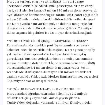
Mart ayı verileri, enerji ve altın ithalatının cari denge
üzerindeki etkisini sürdürdüğünü gösteriyor. Altın ve enerji
hariç cari işlemler hesabı 3 milyar 886 milyon dolar açık verdi.
Aynı dönemde ödemeler dengesi tanımlı dış ticaret açığı ise 9
milyar 515 milyon dolar olarak belirlendi. Hizmetler dengesi
ise Mart ayında 2 milyar 592 milyon dolarlık net girişle cari
dengeyi destekledi. Bu kalemde seyahat gelirleri 2,2 milyar
dolar, taşımacılık gelirleri ise 1,6 milyar dolar katkı sağladı.
**PORTFÖYDE CİDDİ ÇIKIŞ, REZERVLERDE DÜŞÜŞ**
Finans hesabında, özellikle portföy yatırımları ve rezerv
kalemlerindeki hareketlilik dikkat çekti. Mart ayında portföy
yatırımlarından toplamda 14,8 milyar dolarlık net çıkış
gerçekleşti. Yurt dışı yerleşikler hisse senedi piyasasında 1
milyar 79 milyon dolar, Devlet İç Borçlanma Senetleri (DİBS)
piyasasında ise 6,4 milyar dolarlık net satış yaptı. Resmi
rezervlerde Mart ayında 43 milyar 420 milyon dolarlık net
azalma yaşandı. Yıllık bazda Merkez Bankası’nın net rezervleri
52,5 milyar dolar azalmış durumda.
**DOĞRUDAN YATIRIMLAR VE GAYRİMENKUL**
Mart ayında doğrudan yatırımlar kaleminde 212 milyon
dolarlık net çıkış kaydedildi. Yurt dışı yerleşiklerin
Türkiye’deki doğrudan yatırımları 1 milyar 15 milyon dolar