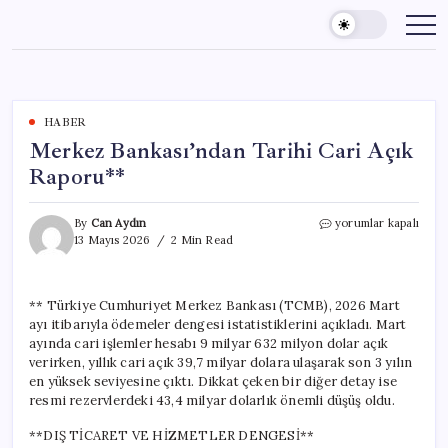
Skip
to
content
HABER
Merkez Bankası’ndan Tarihi Cari Açık
Raporu**
Merkez
By
Can Aydın
yorumlar kapalı
Bankası’ndan
13 Mayıs 2026
2 Min Read
Tarihi
Cari
Açık
** Türkiye Cumhuriyet Merkez Bankası (TCMB), 2026 Mart
Raporu**
ayı itibarıyla ödemeler dengesi istatistiklerini açıkladı. Mart
için
ayında cari işlemler hesabı 9 milyar 632 milyon dolar açık
verirken, yıllık cari açık 39,7 milyar dolara ulaşarak son 3 yılın
en yüksek seviyesine çıktı. Dikkat çeken bir diğer detay ise
resmi rezervlerdeki 43,4 milyar dolarlık önemli düşüş oldu.
**DIŞ TİCARET VE HİZMETLER DENGESİ**