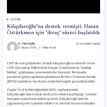
EĞITIM
Kılıçdaroğlu’na destek vermişti: Hasan
Öztürkmen için ‘ihraç’ süreci başlatıldı
Kılıçdaroğlu’na
By
Can Aydın
yorumlar kapalı
destek
22 Mayıs 2026
1 Min Read
vermişti:
Hasan
Öztürkmen
CHP’de son gelişmeler, Kemal Kılıçdaroğlu’na destek veren
için
CHP Gaziantep Milletvekili Hasan Öztürkmen’in “mutlak
‘ihraç’
süreci
butlan” açıklaması sonrasında hız kazandı. Normalde
başlatıldı
pazartesi günü yapılması planlanan Merkez Yönetim Kurulu
için
(MYK) toplantısı, bu olayın ardından bugün gerçekleştirildi.
Özgür Özel’in liderliğindeki MYK, toplantısında
Kılıçdaroğlu’nun sosyal medya üzerinden paylaştığı “arınma”
mesajını temel konu haline getirdi. Kılıçdaroğlu’nun bu
çağrısının parti içindeki etkileri ve mevcut siyasi stratejiler