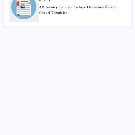
AB Komisyonu’ndan Türkiye Ekonomisi Üzerine
Güncel Tahminler
SON YAZILAR
ABD’den gelen istihdam sinyali Fed hesaplarını
değiştirdi: Küresel piyasalar yarını bekliyor!
Altın uçuyor… İşte tırmanışın arkasındaki neden…
Enflasyon ve faizde düşüş beklemeyin
Xbox Geriye Dönük Uyumluluk PC ve Helix’e Geliyor