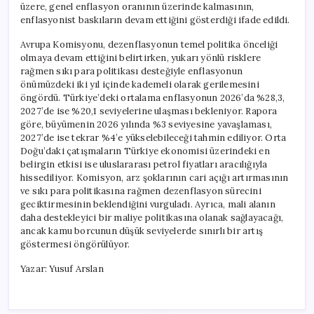
üzere, genel enflasyon oranının üzerinde kalmasının,
enflasyonist baskıların devam ettiğini gösterdiği ifade edildi.
Avrupa Komisyonu, dezenflasyonun temel politika önceliği
olmaya devam ettiğini belirtirken, yukarı yönlü risklere
rağmen sıkı para politikası desteğiyle enflasyonun
önümüzdeki iki yıl içinde kademeli olarak gerilemesini
öngördü. Türkiye’deki ortalama enflasyonun 2026’da %28,3,
2027’de ise %20,1 seviyelerine ulaşması bekleniyor. Rapora
göre, büyümenin 2026 yılında %3 seviyesine yavaşlaması,
2027’de ise tekrar %4’e yükselebileceği tahmin ediliyor. Orta
Doğu’daki çatışmaların Türkiye ekonomisi üzerindeki en
belirgin etkisi ise uluslararası petrol fiyatları aracılığıyla
hissediliyor. Komisyon, arz şoklarının cari açığı artırmasının
ve sıkı para politikasına rağmen dezenflasyon sürecini
geciktirmesinin beklendiğini vurguladı. Ayrıca, mali alanın
daha destekleyici bir maliye politikasına olanak sağlayacağı,
ancak kamu borcunun düşük seviyelerde sınırlı bir artış
göstermesi öngörülüyor.
Yazar: Yusuf Arslan