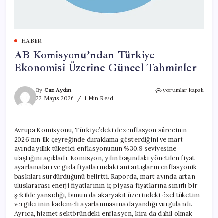
HABER
AB Komisyonu’ndan Türkiye
Ekonomisi Üzerine Güncel Tahminler
AB
By
Can Aydın
yorumlar kapalı
Komisyonu’ndan
22 Mayıs 2026
1 Min Read
Türkiye
Ekonomisi
Üzerine
Avrupa Komisyonu, Türkiye’deki dezenflasyon sürecinin
Güncel
2026’nın ilk çeyreğinde duraklama gösterdiğini ve mart
Tahminler
için
ayında yıllık tüketici enflasyonunun %30,9 seviyesine
ulaştığını açıkladı. Komisyon, yılın başındaki yönetilen fiyat
ayarlamaları ve gıda fiyatlarındaki ani artışların enflasyonik
baskıları sürdürdüğünü belirtti. Raporda, mart ayında artan
uluslararası enerji fiyatlarının iç piyasa fiyatlarına sınırlı bir
şekilde yansıdığı, bunun da akaryakıt üzerindeki özel tüketim
vergilerinin kademeli ayarlanmasına dayandığı vurgulandı.
Ayrıca, hizmet sektöründeki enflasyon, kira da dahil olmak