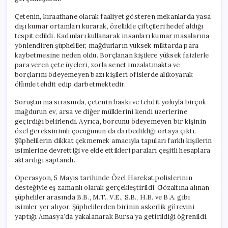
Çetenin, kıraathane olarak faaliyet gösteren mekanlarda yasa
dışı kumar ortamları kurarak, özellikle çiftçileri hedef aldığı
tespit edildi. Kadınları kullanarak insanları kumar masalarına
yönlendiren şüpheliler, mağdurların yüksek miktarda para
kaybetmesine neden oldu. Borçlanan kişilere yüksek faizlerle
para veren çete üyeleri, zorla senet imzalatmakta ve
borçlarını ödeyemeyen bazı kişileri ofislerde alıkoyarak
ölümle tehdit edip darbetmektedir.
Soruşturma sırasında, çetenin baskı ve tehdit yoluyla birçok
mağdurun ev, arsa ve diğer mülklerini kendi üzerlerine
geçirdiği belirlendi. Ayrıca, borcunu ödeyemeyen bir kişinin
özel gereksinimli çocuğunun da darbedildiği ortaya çıktı.
Şüphelilerin dikkat çekmemek amacıyla tapuları farklı kişilerin
isimlerine devrettiği ve elde ettikleri paraları çeşitli hesaplara
aktardığı saptandı.
Operasyon, 5 Mayıs tarihinde Özel Harekat polislerinin
desteğiyle eş zamanlı olarak gerçekleştirildi. Gözaltına alınan
şüpheliler arasında B.B., M.T., V.E., S.B., H.B. ve B.A. gibi
isimler yer alıyor. Şüphelilerden birinin askerlik görevini
yaptığı Amasya’da yakalanarak Bursa’ya getirildiği öğrenildi.