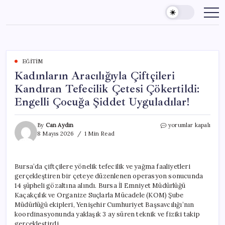
Skip
to
content
EĞITIM
Kadınların Aracılığıyla Çiftçileri
Kandıran Tefecilik Çetesi Çökertildi:
Engelli Çocuğa Şiddet Uyguladılar!
Kadınların
By
Can Aydın
yorumlar kapalı
Aracılığıyla
8 Mayıs 2026
1 Min Read
Çiftçileri
Kandıran
Tefecilik
Bursa’da çiftçilere yönelik tefecilik ve yağma faaliyetleri
Çetesi
gerçekleştiren bir çeteye düzenlenen operasyon sonucunda
Çökertildi:
Engelli
14 şüpheli gözaltına alındı. Bursa İl Emniyet Müdürlüğü
Çocuğa
Kaçakçılık ve Organize Suçlarla Mücadele (KOM) Şube
Şiddet
Müdürlüğü ekipleri, Yenişehir Cumhuriyet Başsavcılığı’nın
Uyguladılar!
koordinasyonunda yaklaşık 3 ay süren teknik ve fiziki takip
için
gerçekleştirdi.