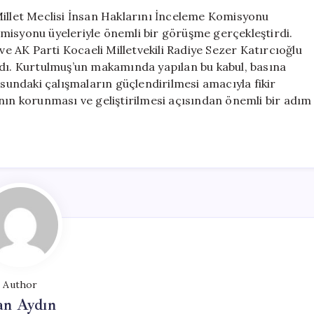
Alt
let Meclisi İnsan Haklarını İnceleme Komisyonu
Komisyonu
misyonu üyeleriyle önemli bir görüşme gerçekleştirdi.
Üyeleriyle
 AK Parti Kocaeli Milletvekili Radiye Sezer Katırcıoğlu
Bir
atıldı. Kurtulmuş’un makamında yapılan bu kabul, basına
Araya
usundaki çalışmaların güçlendirilmesi amacıyla fikir
Geldi
nın korunması ve geliştirilmesi açısından önemli bir adım
için
Author
an Aydın