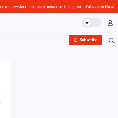
o our newsletter & never miss our best posts.
Subscribe Now!
Subscribe
SON YAZILAR
ı
YÖKDİL/2 pazar günü yapılacak
BofA: Yatırımcı iyimserliği beş yılın en