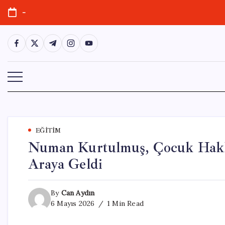
Skip
-
to
content
https://www.facebook.com/
https://twitter.com/
https://t.me/
https://www.instagram.com/
https://youtube.com/
EĞITIM
Numan Kurtulmuş, Çocuk Hakla
Araya Geldi
By
Can Aydın
6 Mayıs 2026
1 Min Read