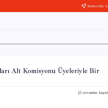
Subscribe t
rı Alt Komisyonu Üyeleriyle Bir
Numan
yorumlar kapal
Kurtulmuş,
Çocuk
Hakları