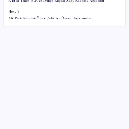
A Milli Takım’ın 2026 Dünya Kupası Aday Kadrosu Açıklandı
Next
AK Parti Sözcüsü Ömer Çelik’ten Önemli Açıklamalar
SON YAZILAR
Kütahya’da Yerli Nohut Çeşitleri Tanıtıldı
AKP’li belediyede makam şiddeti iddiası: “Kolumdan
tutup hırpalamaya başladı”
İran’da Devrim Muhafızları eski komutanı Rızai’ye
yeni görev