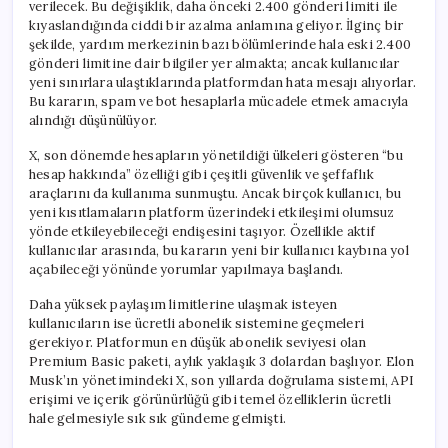
verilecek. Bu değişiklik, daha önceki 2.400 gönderi limiti ile
kıyaslandığında ciddi bir azalma anlamına geliyor. İlginç bir
şekilde, yardım merkezinin bazı bölümlerinde hala eski 2.400
gönderi limitine dair bilgiler yer almakta; ancak kullanıcılar
yeni sınırlara ulaştıklarında platformdan hata mesajı alıyorlar.
Bu kararın, spam ve bot hesaplarla mücadele etmek amacıyla
alındığı düşünülüyor.
X, son dönemde hesapların yönetildiği ülkeleri gösteren “bu
hesap hakkında” özelliği gibi çeşitli güvenlik ve şeffaflık
araçlarını da kullanıma sunmuştu. Ancak birçok kullanıcı, bu
yeni kısıtlamaların platform üzerindeki etkileşimi olumsuz
yönde etkileyebileceği endişesini taşıyor. Özellikle aktif
kullanıcılar arasında, bu kararın yeni bir kullanıcı kaybına yol
açabileceği yönünde yorumlar yapılmaya başlandı.
Daha yüksek paylaşım limitlerine ulaşmak isteyen
kullanıcıların ise ücretli abonelik sistemine geçmeleri
gerekiyor. Platformun en düşük abonelik seviyesi olan
Premium Basic paketi, aylık yaklaşık 3 dolardan başlıyor. Elon
Musk’ın yönetimindeki X, son yıllarda doğrulama sistemi, API
erişimi ve içerik görünürlüğü gibi temel özelliklerin ücretli
hale gelmesiyle sık sık gündeme gelmişti.