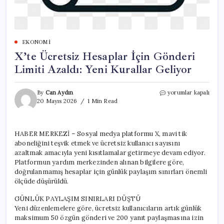
EKONOMI
X’te Ücretsiz Hesaplar İçin Gönderi
Limiti Azaldı: Yeni Kurallar Geliyor
X’te
By
Can Aydın
yorumlar kapalı
Ücretsiz
20 Mayıs 2026
1 Min Read
Hesaplar
İçin
Gönderi
HABER MERKEZİ – Sosyal medya platformu X, mavi tik
Limiti
aboneliğini teşvik etmek ve ücretsiz kullanıcı sayısını
Azaldı:
Yeni
azaltmak amacıyla yeni kısıtlamalar getirmeye devam ediyor.
Kurallar
Platformun yardım merkezinden alınan bilgilere göre,
Geliyor
doğrulanmamış hesaplar için günlük paylaşım sınırları önemli
için
ölçüde düşürüldü.
GÜNLÜK PAYLAŞIM SINIRLARI DÜŞTÜ
Yeni düzenlemelere göre, ücretsiz kullanıcıların artık günlük
maksimum 50 özgün gönderi ve 200 yanıt paylaşmasına izin