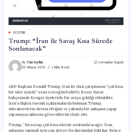
EĞITIM
Trump: “İran ile Savaş Kısa Sürede
Sonlanacak”
Trump:
By
Can Aydın
yorumlar kapalı
“İran
20 Mayıs 2026
1 Min Read
ile
Savaş
Kısa
ABD Başkanı Donald Trump, İran ile olan çatışmanın “çok kısa
Sürede
bir süre içinde” sona ereceğini belirtti. Beyaz Saray
Sonlanacak”
için
bahçesinde Kongre üyeleriyle bir araya geldiği etkinlikte,
İran’a ilişkin önemli açıklamalarda bulunan Trump,
müzakerelerin devam ettiğini ve yakında bir anlaşma yapıp
yapamayacaklarını göreceklerini ifade etti.
Trump, “Bu savaşı çok kısa sürede sonlandıracağız. İran,
anlaşma yapmak için can atıyor; bu durumdan bıktılar. Bence