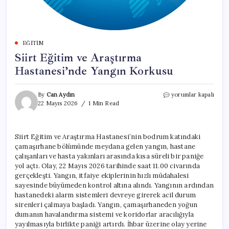
EĞITIM
Siirt Eğitim ve Araştırma
Hastanesi’nde Yangın Korkusu
Siirt
By
Can Aydın
yorumlar kapalı
Eğitim
22 Mayıs 2026
1 Min Read
ve
Araştırma
Hastanesi’nde
Siirt Eğitim ve Araştırma Hastanesi’nin bodrum katındaki
Yangın
çamaşırhane bölümünde meydana gelen yangın, hastane
Korkusu
için
çalışanları ve hasta yakınları arasında kısa süreli bir paniğe
yol açtı. Olay, 22 Mayıs 2026 tarihinde saat 11.00 civarında
gerçekleşti. Yangın, itfaiye ekiplerinin hızlı müdahalesi
sayesinde büyümeden kontrol altına alındı. Yangının ardından
hastanedeki alarm sistemleri devreye girerek acil durum
sirenleri çalmaya başladı. Yangın, çamaşırhaneden yoğun
dumanın havalandırma sistemi ve koridorlar aracılığıyla
yayılmasıyla birlikte paniği artırdı. İhbar üzerine olay yerine