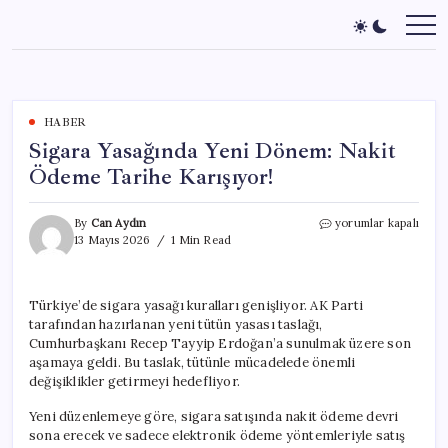
Skip
to
content
HABER
Sigara Yasağında Yeni Dönem: Nakit
Ödeme Tarihe Karışıyor!
Sigara
By
Can Aydın
yorumlar kapalı
Yasağında
13 Mayıs 2026
1 Min Read
Yeni
Dönem:
Nakit
Türkiye’de sigara yasağı kuralları genişliyor. AK Parti
Ödeme
tarafından hazırlanan yeni tütün yasası taslağı,
Tarihe
Karışıyor!
Cumhurbaşkanı Recep Tayyip Erdoğan’a sunulmak üzere son
için
aşamaya geldi. Bu taslak, tütünle mücadelede önemli
değişiklikler getirmeyi hedefliyor.
Yeni düzenlemeye göre, sigara satışında nakit ödeme devri
sona erecek ve sadece elektronik ödeme yöntemleriyle satış