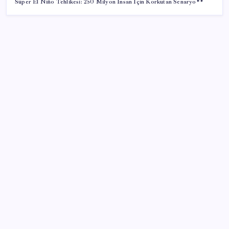
Süper El Niño Tehlikesi: 250 Milyon İnsan İçin Korkutan Senaryo**
SON YAZILAR
Altın uçuyor… İşte tırmanışın arkasındaki neden…
Enflasyon ve faizde düşüş beklemeyin
Xbox Geriye Dönük Uyumluluk PC ve Helix’e Geliyor
1.100 kilometreli araç piyasaya çıktı: 5 dakika yüzde
70 şarj oluyor
Sağlıkta yeni dönem başladı! 81 ilde tamamen
ücretsiz