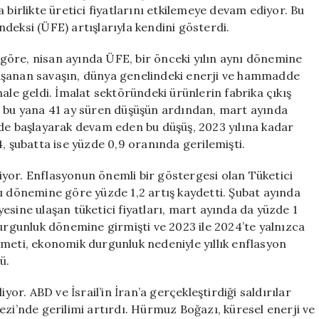
Fiyatlarını
 birlikte üretici fiyatlarını etkilemeye devam ediyor. Bu
Artırıyor
deksi (ÜFE) artışlarıyla kendini gösterdi.
için
e göre, nisan ayında ÜFE, bir önceki yılın aynı dönemine
aşanan savaşın, dünya genelindeki enerji ve hammadde
n hale geldi. İmalat sektöründeki ürünlerin fabrika çıkış
n bu yana 41 ay süren düşüşün ardından, mart ayında
nde başlayarak devam eden bu düşüş, 2023 yılına kadar
, şubatta ise yüzde 0,9 oranında gerilemişti.
eriyor. Enflasyonun önemli bir göstergesi olan Tüketici
ı dönemine göre yüzde 1,2 artış kaydetti. Şubat ayında
iyesine ulaşan tüketici fiyatları, mart ayında da yüzde 1
durgunluk dönemine girmişti ve 2023 ile 2024’te yalnızca
ümeti, ekonomik durgunluk nedeniyle yıllık enflasyon
ü.
yor. ABD ve İsrail’in İran’a gerçekleştirdiği saldırılar
ezi’nde gerilimi artırdı. Hürmuz Boğazı, küresel enerji ve