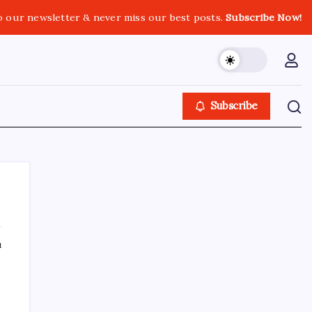
o our newsletter & never miss our best posts.
Subscribe Now!
Subscribe
ı
SON YAZILAR
ABD’den gelen istihdam sinyali Fed
hesaplarını değiştirdi: Küresel piyasalar