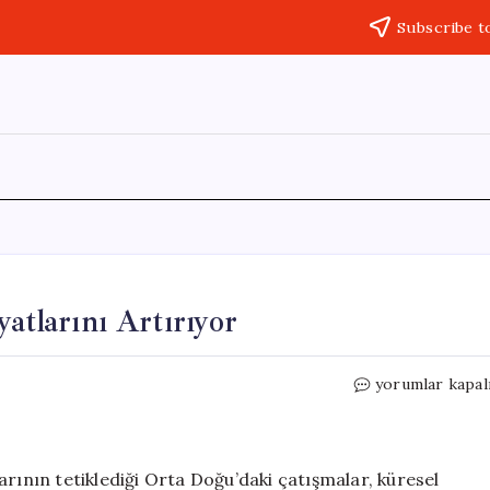
Subscribe t
atlarını Artırıyor
Orta
yorumlar kapal
Doğu
Krizi,
Çin
Üretici
ılarının tetiklediği Orta Doğu’daki çatışmalar, küresel