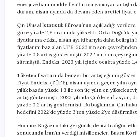
enerji ve ham madde fiyatlarına yansıyan artışlarla
durum, nisan ayında da devam eden üretici fiyat en
Çin Ulusal İstatistik Bürosu’nun açıkladığı veriler
göre yüzde 2,8 oranında yükseldi. Orta Doğu’da y
fiyatlarına etkisi, nisan ayı itibarıyla daha belirgi
fiyatlarını baz alan ÜFE, 2022’nin son çeyreğinde
yüzde 0,5 artış göstermişti. 2022’nin son çeyreği
sürmüştü. Endeks, 2023 yılı içinde ocakta yüzde 1,4
Tüketici fiyatları da benzer bir artış eğilimi göst
Fiyat Endeksi (TÜFE), nisan ayında geçen yılın ayn
yıllık bazda yüzde 1,3 ile son üç yılın en yüksek sev
artış göstermişti. 2023 yılında Çin’de enflasyon, 
yüzde 0,2 artış göstermişti. Bu bağlamda, Çin hük
hedefini 2022’de yüzde 3’ten yüzde 2’ye düşürmüşt
Hürmuz Boğazı’ndaki gerginlik, deniz trafiğini etkili
sonucunda İran’ın verdiği misillemeler, Basra Körf