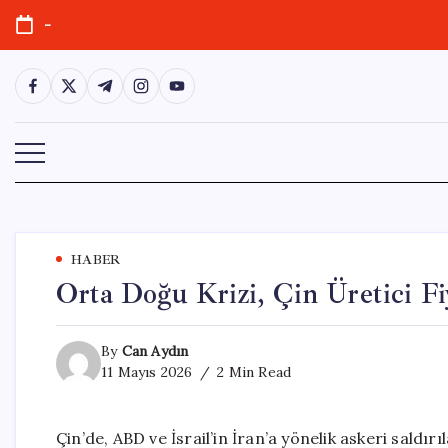
Skip
-
to
content
https://www.facebook.com/
https://twitter.com/
https://t.me/
https://www.instagram.com/
https://youtube.com/
HABER
Orta Doğu Krizi, Çin Üretici Fiy
By
Can Aydın
11 Mayıs 2026
2 Min Read
Çin’de, ABD ve İsrail’in İran’a yönelik askeri saldır