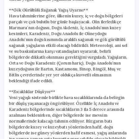
**Gök Gürültülü Sağanak Yağış Uyarısı**
Hava tahminlerine göre, ülkenin kuzey, iç ve doğu bölgeleri
parçalı ve çok bulutlu bir günle başlayacak. Gün ilerledikçe
Marmara’nın doğusu, Doğu Akdeniz, İç Anadolu’nun kuzey
kesimleri, Karadeniz, Doğu Anadolu ile Güneydoğu
Anadolu’nun doğu kısmında aralıklı sağanak ve gök gürültülü
sağanak yağışların etkili olacağı bildirildi. Meteoroloji, ani sel
ve su baskınlarına karşı vatandaşları uyararak, belirli
bölgelerde dikkatli olunması gerektiğini vurguladı. Yağışların,
Orta ve Doğu Karadeniz (Çorum hariç), Doğu Anadolu’nun
kuzeydoğusu ile Bartın, Kastamonu, Sinop, Bingöl, Muş ve
Bitlis çevrelerinde yer yer oldukça kuvvetli olmasının
beklendiği ifade edildi.
**Sıcaklıklar Düşüyor**
Yeni yağışlı sistemle birlikte hava sıcaklıklarında da belirgin
bir düşüş yaşanacağı öngörülüyor. Özellikle İç Anadolu ve
Karadeniz bölgelerinde sıcaklıkların 3 ila 5 derece arasında
azalması beklenirken, diğer bölgelerde ise mevsim
normallerinde kalacağı tahmin ediliyor. Rüzgarın batı
bölgelerde kuzey ve kuzeybatı yönlerinden hafif, doğu
bölgelerde ise güney yönlerden hafif esmesi, yağış anlarında
ise zaman zaman orta kuvvette eser şekilde olacağı bildirildi.