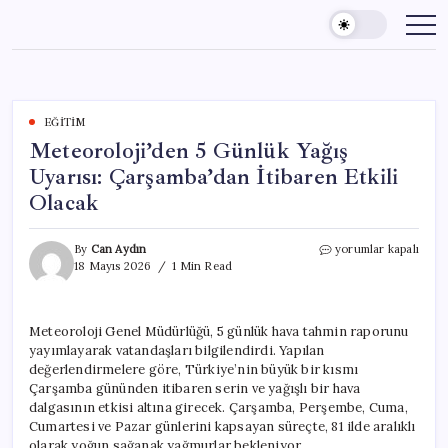
Skip
to
content
EĞITIM
Meteoroloji’den 5 Günlük Yağış
Uyarısı: Çarşamba’dan İtibaren Etkili
Olacak
Meteoroloji’den
By
Can Aydın
yorumlar kapalı
5
18 Mayıs 2026
1 Min Read
Günlük
Yağış
Uyarısı:
Meteoroloji Genel Müdürlüğü, 5 günlük hava tahmin raporunu
Çarşamba’dan
yayımlayarak vatandaşları bilgilendirdi. Yapılan
İtibaren
Etkili
değerlendirmelere göre, Türkiye’nin büyük bir kısmı
Olacak
Çarşamba gününden itibaren serin ve yağışlı bir hava
için
dalgasının etkisi altına girecek. Çarşamba, Perşembe, Cuma,
Cumartesi ve Pazar günlerini kapsayan süreçte, 81 ilde aralıklı
olarak yoğun sağanak yağmurlar bekleniyor.