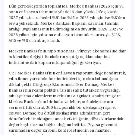
Kalmadı
Dün gerçekleştirilen toplantıda, Merkez Bankası 2026 için yıl
için
sonu enflasyon tahminini yüzde 16’dan yüzde 24’e çıkardı.
2027 yılı için ara hedef %9’dan %15’e, 2028 yılı için ise %8’den
%9’a yükseltildi. Merkez Bankası Başkanı Karahan, tahmin
aralığı uygulamasının kaldırıldığını da duyurdu. 2026, 2027 ve
2028 yılları için yıl sonu enflasyon tahminleri sırasıyla %26,
%15 ve %9 olarak açıklandı.
Merkez Bankası’nın raporu sonrası Türkiye ekonomisine dair
beklentiler değişti. Bankaların yaptığı açıklamalar, faiz
indirimine dair kapıların kapandığını gösteriyor.
Citi, Merkez Bankası’nın enflasyon raporunu değerlendirerek,
yılın ikinci yarısında faiz indirimleri için alan kalmadığına
dikkat çekti. Citigroup Ekonomisti İlker Domaç, Merkez
Bankası’nın resmi politika faizini sabit tutarken uyguladığı
sıkılaştırma önlemlerinin etkisini vurguladı. Analizlere göre,
Merkez Bankası’nın bir hafta vadeli repo ihalelerine ara
vermesi, fiili olarak 300 baz puanlık bir sıkılaşmayı işaret
ediyor. Domaç, bu örtülü sıkılaştırma adımlarının geri
döndürülebilir olduğunu ancak etkinliğinin, döviz kurlarındaki
değer kaybı hızına bağlı olduğunu belirtti. Piyasa güvenini
sarsmadan değer kaybını kontrol etmenin en mantıklı