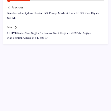
Previous
Kumbaradan Çıkan Hazine: 50 Penny Madeni Para 8000 Katı Fiyata
Satıldı
Next
CHP’li Salıcı’dan Sağlık Sistemine Sert Eleştiri: 2027’de Anjiyo
Randevusu Almak Ne Demek?
SON YAZILAR
Trump: İran ile müzakere sessizce yürüyor