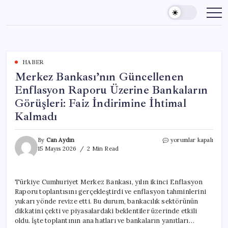
Skip
to
content
HABER
Merkez Bankası’nın Güncellenen
Enflasyon Raporu Üzerine Bankaların
Görüşleri: Faiz İndirimine İhtimal
Kalmadı
Merkez
By
Can Aydın
yorumlar kapalı
Bankası’nın
15 Mayıs 2026
2 Min Read
Güncellenen
Enflasyon
Raporu
Türkiye Cumhuriyet Merkez Bankası, yılın ikinci Enflasyon
Üzerine
Raporu toplantısını gerçekleştirdi ve enflasyon tahminlerini
Bankaların
Görüşleri:
yukarı yönde revize etti. Bu durum, bankacılık sektörünün
Faiz
dikkatini çekti ve piyasalardaki beklentiler üzerinde etkili
İndirimine
oldu. İşte toplantının ana hatları ve bankaların yanıtları…
İhtimal