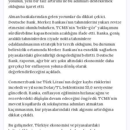
yolunun, yeni bir faiz artırımı ile bu adımları desteklemek
olduğuna işaret etti.
Alman bankalarından gelen yorumlar da dikkat çekici.
Deutsche Bank, Merkez Bankası’nın tahminlerini yukarı revize
etmesini olumlu bulurken, TCMB’nin “bekle-gör” yaklaşımını
sürdürebilme kapasitesinin azaldığını ifade etti. Banka, geniş
aralıklı tahminlerden ziyade nokta tahminlere
odaklanılmasının stratejik bir tercih olduğunu, bu durumun
belirsizlik ortamında Merkez Bankası’na esneklik sağlarken
piyasalardaki güvenilirliği dengelediğini belirtti. Deutsche
Bank, raporun, ağır bir arz şoku altındaki ekonomide daha
gerçekçi bir enflasyon yoluna dönüş olarak
değerlendirileceğini açıkladı.
Commerzbank ise Türk Lirası’nın değer kaybı risklerini
inceledi ve yıl sonu Dolar/TL beklentisini 55,0 seviyesine
güncelledi. Banka, enflasyon eğiliminin hızlanacağını ve
rezervlerdeki düşüşün devam edeceğini öngördü. TCMB’nin
mevcut koşullarda ek sıkılaştırma adımları atmaktan
kaçınmasının, kur piyasalarındaki risk algısını artırdığına
dikkat çekildi.
Bu gelişmeler, Türkiye ekonomisi ve piyasalardaki