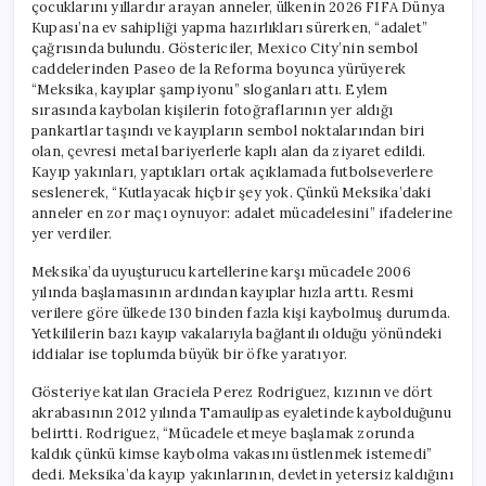
çocuklarını yıllardır arayan anneler, ülkenin 2026 FIFA Dünya
Kupası’na ev sahipliği yapma hazırlıkları sürerken, “adalet”
çağrısında bulundu. Göstericiler, Mexico City’nin sembol
caddelerinden Paseo de la Reforma boyunca yürüyerek
“Meksika, kayıplar şampiyonu” sloganları attı. Eylem
sırasında kaybolan kişilerin fotoğraflarının yer aldığı
pankartlar taşındı ve kayıpların sembol noktalarından biri
olan, çevresi metal bariyerlerle kaplı alan da ziyaret edildi.
Kayıp yakınları, yaptıkları ortak açıklamada futbolseverlere
seslenerek, “Kutlayacak hiçbir şey yok. Çünkü Meksika’daki
anneler en zor maçı oynuyor: adalet mücadelesini” ifadelerine
yer verdiler.
Meksika’da uyuşturucu kartellerine karşı mücadele 2006
yılında başlamasının ardından kayıplar hızla arttı. Resmi
verilere göre ülkede 130 binden fazla kişi kaybolmuş durumda.
Yetkililerin bazı kayıp vakalarıyla bağlantılı olduğu yönündeki
iddialar ise toplumda büyük bir öfke yaratıyor.
Gösteriye katılan Graciela Perez Rodriguez, kızının ve dört
akrabasının 2012 yılında Tamaulipas eyaletinde kaybolduğunu
belirtti. Rodriguez, “Mücadele etmeye başlamak zorunda
kaldık çünkü kimse kaybolma vakasını üstlenmek istemedi”
dedi. Meksika’da kayıp yakınlarının, devletin yetersiz kaldığını