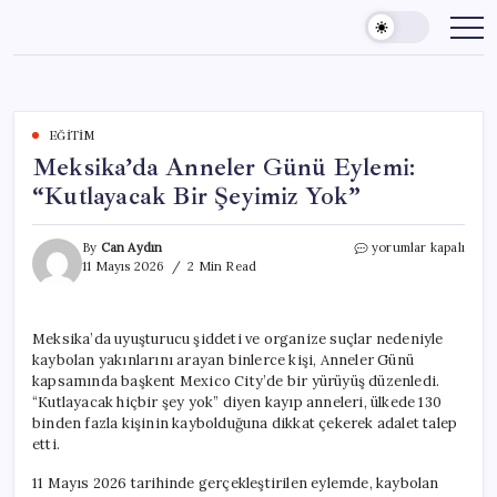
Skip
to
content
EĞITIM
Meksika’da Anneler Günü Eylemi:
“Kutlayacak Bir Şeyimiz Yok”
Meksika’da
By
Can Aydın
yorumlar kapalı
Anneler
11 Mayıs 2026
2 Min Read
Günü
Eylemi:
“Kutlayacak
Meksika’da uyuşturucu şiddeti ve organize suçlar nedeniyle
Bir
kaybolan yakınlarını arayan binlerce kişi, Anneler Günü
Şeyimiz
Yok”
kapsamında başkent Mexico City’de bir yürüyüş düzenledi.
için
“Kutlayacak hiçbir şey yok” diyen kayıp anneleri, ülkede 130
binden fazla kişinin kaybolduğuna dikkat çekerek adalet talep
etti.
11 Mayıs 2026 tarihinde gerçekleştirilen eylemde, kaybolan