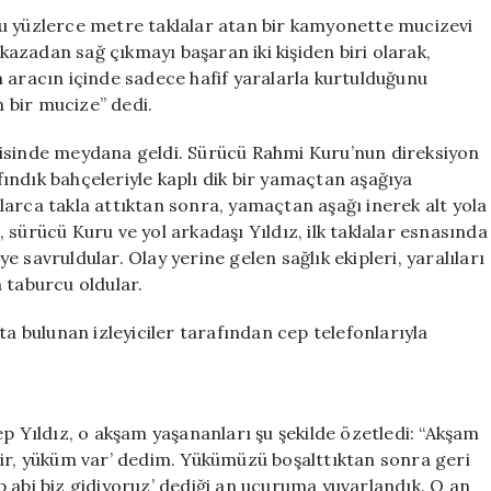
Hayata
u yüzlerce metre taklalar atan bir kamyonette mucizevi
Dönüş:
 kazadan sağ çıkmayı başaran iki kişiden biri olarak,
Mucizevi
 aracın içinde sadece hafif yaralarla kurtulduğunu
Kurtuluş
 bir mucize” dedi.
için
kisinde meydana geldi. Sürücü Rahmi Kuru’nun direksiyon
ındık bahçeleriyle kaplı dik bir yamaçtan aşağıya
arca takla attıktan sonra, yamaçtan aşağı inerek alt yola
sürücü Kuru ve yol arkadaşı Yıldız, ilk taklalar esnasında
 savruldular. Olay yerine gelen sağlık ekipleri, yaralıları
 taburcu oldular.
ta bulunan izleyiciler tarafından cep telefonlarıyla
p Yıldız, o akşam yaşananları şu şekilde özetledi: “Akşam
tir, yüküm var’ dedim. Yükümüzü boşalttıktan sonra geri
 abi biz gidiyoruz’ dediği an uçuruma yuvarlandık. O an