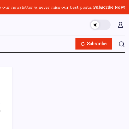
o our newsletter & never miss our best posts.
Subscribe Now!
Subscribe
SON YAZILAR
ı
ABD’den gelen istihdam sinyali Fed
hesaplarını değiştirdi: Küresel piyasalar