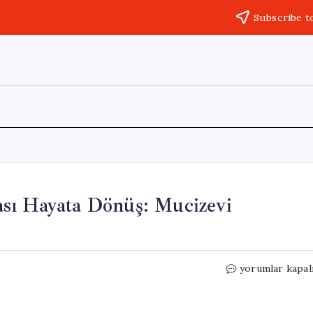
Subscribe t
sı Hayata Dönüş: Mucizevi
Kamyonetin
yorumlar kapal
Takla
Atması
Sonrası