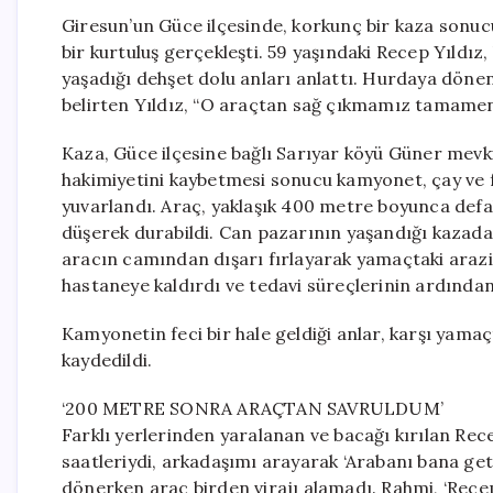
Giresun’un Güce ilçesinde, korkunç bir kaza sonuc
bir kurtuluş gerçekleşti. 59 yaşındaki Recep Yıldız,
yaşadığı dehşet dolu anları anlattı. Hurdaya dönen
belirten Yıldız, “O araçtan sağ çıkmamız tamamen
Kaza, Güce ilçesine bağlı Sarıyar köyü Güner mev
hakimiyetini kaybetmesi sonucu kamyonet, çay ve f
yuvarlandı. Araç, yaklaşık 400 metre boyunca defal
düşerek durabildi. Can pazarının yaşandığı kazada, 
aracın camından dışarı fırlayarak yamaçtaki araziye
hastaneye kaldırdı ve tedavi süreçlerinin ardından
Kamyonetin feci bir hale geldiği anlar, karşı yamaç
kaydedildi.
‘200 METRE SONRA ARAÇTAN SAVRULDUM’
Farklı yerlerinden yaralanan ve bacağı kırılan Rece
saatleriydi, arkadaşımı arayarak ‘Arabanı bana ge
dönerken araç birden virajı alamadı. Rahmi, ‘Recep