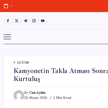
Skip
-
to
content
https://www.facebook.com/
https://twitter.com/
https://t.me/
https://www.instagram.com/
https://youtube.com/
EĞITIM
Kamyonetin Takla Atması Sonra
Kurtuluş
By
Can Aydın
20 Mayıs 2026
2 Min Read