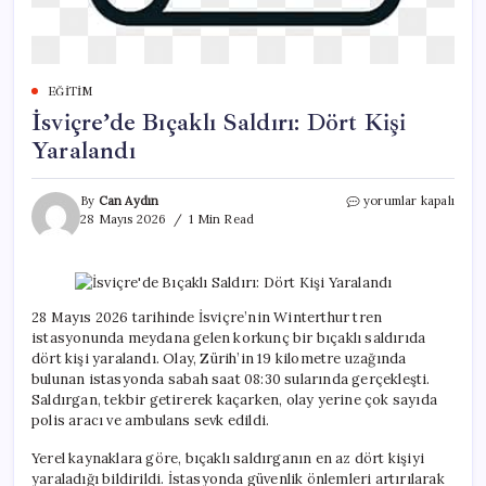
EĞITIM
İsviçre’de Bıçaklı Saldırı: Dört Kişi
Yaralandı
İsviçre’de
By
Can Aydın
yorumlar kapalı
Bıçaklı
28 Mayıs 2026
1 Min Read
Saldırı:
Dört
Kişi
Yaralandı
için
28 Mayıs 2026 tarihinde İsviçre’nin Winterthur tren
istasyonunda meydana gelen korkunç bir bıçaklı saldırıda
dört kişi yaralandı. Olay, Zürih’in 19 kilometre uzağında
bulunan istasyonda sabah saat 08:30 sularında gerçekleşti.
Saldırgan, tekbir getirerek kaçarken, olay yerine çok sayıda
polis aracı ve ambulans sevk edildi.
Yerel kaynaklara göre, bıçaklı saldırganın en az dört kişiyi
yaraladığı bildirildi. İstasyonda güvenlik önlemleri artırılarak