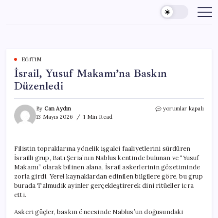
Skip
to
content
EĞITIM
İsrail, Yusuf Makamı’na Baskın
Düzenledi
İsrail,
By
Can Aydın
yorumlar kapalı
Yusuf
13 Mayıs 2026
1 Min Read
Makamı’na
Baskın
Düzenledi
Filistin topraklarına yönelik işgalci faaliyetlerini sürdüren
için
İsrailli grup, Batı Şeria’nın Nablus kentinde bulunan ve “Yusuf
Makamı” olarak bilinen alana, İsrail askerlerinin gözetiminde
zorla girdi. Yerel kaynaklardan edinilen bilgilere göre, bu grup
burada Talmudik ayinler gerçekleştirerek dini ritüeller icra
etti.
Askeri güçler, baskın öncesinde Nablus’un doğusundaki