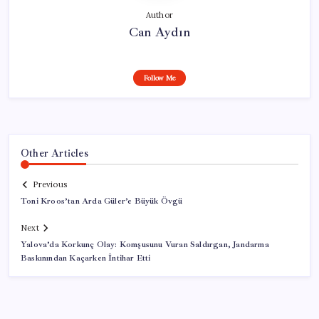
Author
Can Aydın
Follow Me
Other Articles
Previous
Toni Kroos’tan Arda Güler’e Büyük Övgü
Next
Yalova’da Korkunç Olay: Komşusunu Vuran Saldırgan, Jandarma
Baskınından Kaçarken İntihar Etti