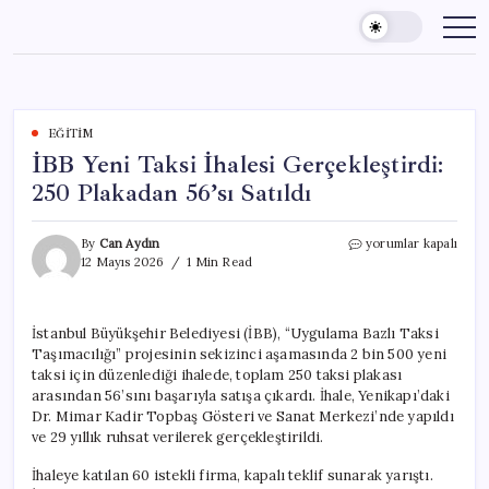
Skip
to
content
EĞITIM
İBB Yeni Taksi İhalesi Gerçekleştirdi:
250 Plakadan 56’sı Satıldı
İBB
By
Can Aydın
yorumlar kapalı
Yeni
12 Mayıs 2026
1 Min Read
Taksi
İhalesi
Gerçekleştirdi:
İstanbul Büyükşehir Belediyesi (İBB), “Uygulama Bazlı Taksi
250
Taşımacılığı” projesinin sekizinci aşamasında 2 bin 500 yeni
Plakadan
56’sı
taksi için düzenlediği ihalede, toplam 250 taksi plakası
Satıldı
arasından 56’sını başarıyla satışa çıkardı. İhale, Yenikapı’daki
için
Dr. Mimar Kadir Topbaş Gösteri ve Sanat Merkezi’nde yapıldı
ve 29 yıllık ruhsat verilerek gerçekleştirildi.
İhaleye katılan 60 istekli firma, kapalı teklif sunarak yarıştı.