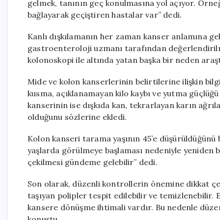
gelmek, tanının geç konulmasına yol açıyor. Örn
bağlayarak geçiştiren hastalar var” dedi.
Kanlı dışkılamanın her zaman kanser anlamına ge
gastroenteroloji uzmanı tarafından değerlendirilm
kolonoskopi ile altında yatan başka bir neden araştı
Mide ve kolon kanserlerinin belirtilerine ilişkin bi
kusma, açıklanamayan kilo kaybı ve yutma güçlüğü gi
kanserinin ise dışkıda kan, tekrarlayan karın ağrıları
olduğunu sözlerine ekledi.
Kolon kanseri tarama yaşının 45’e düşürüldüğünü be
yaşlarda görülmeye başlaması nedeniyle yeniden be
çekilmesi gündeme gelebilir” dedi.
Son olarak, düzenli kontrollerin önemine dikkat 
taşıyan polipler tespit edilebilir ve temizlenebilir.
kansere dönüşme ihtimali vardır. Bu nedenle düzen
konuştu.