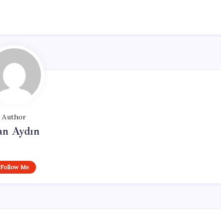
Author
an Aydın
Follow Me