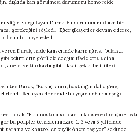
eğin, dışkıda kan görülmesi durumunu hemoroide
lmediğini vurgulayan Durak, bu durumun mutlaka bir
esi gerektiğini söyledi. “Eğer şikayetler devam ederse,
rılmalıdır” diye ekledi.
lgi veren Durak, mide kanserinde karın ağrısı, bulantı,
bi belirtilerin görülebileceğini ifade etti. Kolon
, anemi ve kilo kaybı gibi dikkat çekici belirtileri
lirten Durak, “Bu yaş sınırı, hastalığın daha genç
lirlendi. İlerleyen dönemde bu yaşın daha da aşağı
çeken Durak, “Kolonoskopi sırasında kansere dönüşme risk
 Eğer bu polipler temizlenmezse, 1, 3 veya 5 yıl içinde
li tarama ve kontroller büyük önem taşıyor” şeklinde