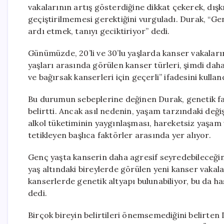
vakalarının artış gösterdiğine dikkat çekerek, d
geçiştirilmemesi gerektiğini vurguladı. Durak, “G
ardı etmek, tanıyı geciktiriyor” dedi.
Günümüzde, 20’li ve 30’lu yaşlarda kanser vakalar
yaşları arasında görülen kanser türleri, şimdi daha
ve bağırsak kanserleri için geçerli” ifadesini kullan
Bu durumun sebeplerine değinen Durak, genetik fakt
belirtti. Ancak asıl nedenin, yaşam tarzındaki değiş
alkol tüketiminin yaygınlaşması, hareketsiz yaşam
tetikleyen başlıca faktörler arasında yer alıyor.
Genç yaşta kanserin daha agresif seyredebileceğini
yaş altındaki bireylerde görülen yeni kanser vakal
kanserlerde genetik altyapı bulunabiliyor, bu da has
dedi.
Birçok bireyin belirtileri önemsemediğini belirte