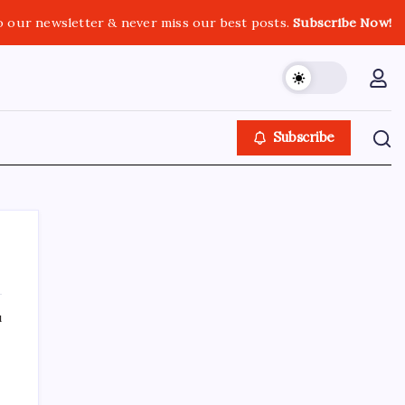
o our newsletter & never miss our best posts.
Subscribe Now!
Subscribe
ı
SON YAZILAR
Fransa’da işsizlik 6 yılın zirvesinde
YÖK’ten uluslararası mezunlara 2 yıllık