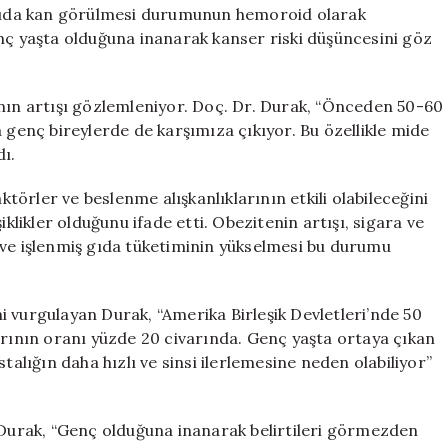
Kanı
ışkıda kan görülmesi durumunun hemoroid olarak
Ciddiye
enç yaşta olduğuna inanarak kanser riski düşüncesini göz
Alın
için
ının artışı gözlemleniyor. Doç. Dr. Durak, “Önceden 50-60
 genç bireylerde de karşımıza çıkıyor. Bu özellikle mide
dı.
örler ve beslenme alışkanlıklarının etkili olabileceğini
iklikler olduğunu ifade etti. Obezitenin artışı, sigara ve
 ve işlenmiş gıda tüketiminin yükselmesi bu durumu
 vurgulayan Durak, “Amerika Birleşik Devletleri’nde 50
arının oranı yüzde 20 civarında. Genç yaşta ortaya çıkan
talığın daha hızlı ve sinsi ilerlemesine neden olabiliyor”
n Durak, “Genç olduğuna inanarak belirtileri görmezden