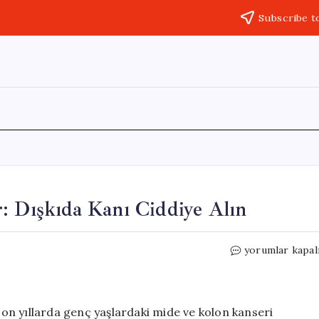
Subscribe t
: Dışkıda Kanı Ciddiye Alın
Gençlerde
yorumlar kapal
Kanser
Riski
Artıyor:
Dışkıda
n yıllarda genç yaşlardaki mide ve kolon kanseri