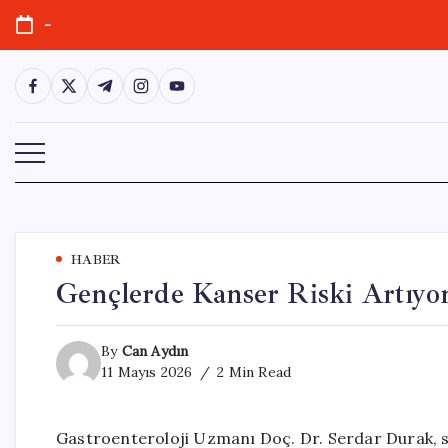
Skip
-
to
content
https://www.facebook.com/
https://twitter.com/
https://t.me/
https://www.instagram.com/
https://youtube.com/
HABER
Gençlerde Kanser Riski Artıyor
By
Can Aydın
11 Mayıs 2026
2 Min Read
Gastroenteroloji Uzmanı Doç. Dr. Serdar Durak, so