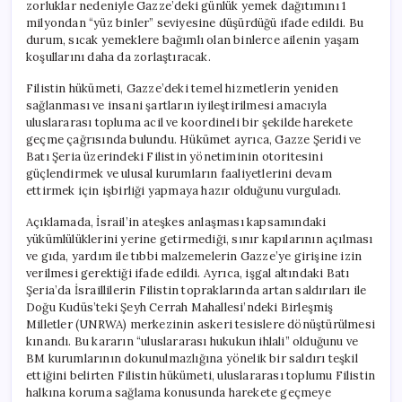
zorluklar nedeniyle Gazze’deki günlük yemek dağıtımını 1
milyondan “yüz binler” seviyesine düşürdüğü ifade edildi. Bu
durum, sıcak yemeklere bağımlı olan binlerce ailenin yaşam
koşullarını daha da zorlaştıracak.
Filistin hükümeti, Gazze’deki temel hizmetlerin yeniden
sağlanması ve insani şartların iyileştirilmesi amacıyla
uluslararası topluma acil ve koordineli bir şekilde harekete
geçme çağrısında bulundu. Hükümet ayrıca, Gazze Şeridi ve
Batı Şeria üzerindeki Filistin yönetiminin otoritesini
güçlendirmek ve ulusal kurumların faaliyetlerini devam
ettirmek için işbirliği yapmaya hazır olduğunu vurguladı.
Açıklamada, İsrail’in ateşkes anlaşması kapsamındaki
yükümlülüklerini yerine getirmediği, sınır kapılarının açılması
ve gıda, yardım ile tıbbi malzemelerin Gazze’ye girişine izin
verilmesi gerektiği ifade edildi. Ayrıca, işgal altındaki Batı
Şeria’da İsraillilerin Filistin topraklarında artan saldırıları ile
Doğu Kudüs’teki Şeyh Cerrah Mahallesi’ndeki Birleşmiş
Milletler (UNRWA) merkezinin askeri tesislere dönüştürülmesi
kınandı. Bu kararın “uluslararası hukukun ihlali” olduğunu ve
BM kurumlarının dokunulmazlığına yönelik bir saldırı teşkil
ettiğini belirten Filistin hükümeti, uluslararası toplumu Filistin
halkına koruma sağlama konusunda harekete geçmeye