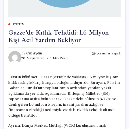
EĞITIM
Gazze’de Kıtlık Tehdidi: 1.6 Milyon
Kişi Acil Yardım Bekliyor
Gazze’de
By
Can Aydın
yorumlar kapalı
Kıtlık
20 Mayıs 2026
1 Min Read
Tehdidi:
1.6
Milyon
Filistin hükümeti, Gazze Şeridi’nde yaklaşık 1,6 milyon kişinin
Kişi
kıtlık riskiyle karşı karşıya olduğunu duyurdu. Bu uyarı, Filistin
Acil
Yardım
Bakanlar Kurulu’nun toplantısının ardından yapılan yazılı
Bekliyor
açıklamada yer aldı. Açıklamada, Birleşmiş Milletler (BM)
için
raporlarına atıfta bulunularak, Gazze’deki nüfusun %77’sine
denk gelen 1,6 milyon bireyin, insani yardım azlığı ve
finansman eksikliği nedeniyle ciddi bir kıtlık tehdidi altında
olduğu belirtildi.
Ayrıca, Dünya Merkez Mutfağı (WCK) kuruluşunun mali