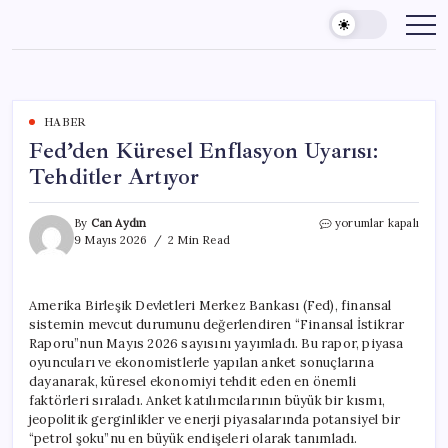
Skip
to
content
HABER
Fed’den Küresel Enflasyon Uyarısı:
Tehditler Artıyor
Fed’den
By
Can Aydın
yorumlar kapalı
Küresel
9 Mayıs 2026
2 Min Read
Enflasyon
Uyarısı:
Tehditler
Amerika Birleşik Devletleri Merkez Bankası (Fed), finansal
Artıyor
sistemin mevcut durumunu değerlendiren “Finansal İstikrar
için
Raporu”nun Mayıs 2026 sayısını yayımladı. Bu rapor, piyasa
oyuncuları ve ekonomistlerle yapılan anket sonuçlarına
dayanarak, küresel ekonomiyi tehdit eden en önemli
faktörleri sıraladı. Anket katılımcılarının büyük bir kısmı,
jeopolitik gerginlikler ve enerji piyasalarında potansiyel bir
“petrol şoku”nu en büyük endişeleri olarak tanımladı.