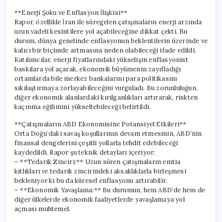
**Enerji Şoku ve Enflasyon İlişkisi**
Rapor, özellikle İran ile süregelen çatışmaların enerji arzında
uzun vadeli kesintilere yol açabileceğine dikkat çekti. Bu
durum, dünya genelinde enflasyonun beklentilerin üzerinde ve
kalıcı bir biçimde artmasına neden olabileceği ifade edildi.
Katılımcılar, enerji fiyatlarındaki yükselişin enflasyonist
baskılara yol açarak, ekonomik büyümenin zayıfladığı
ortamlarda bile merkez bankalarını para politikasını
sıkılaştırmaya zorlayabileceğini vurguladı. Bu zorunluluğun,
diğer ekonomik alanlardaki kırılganlıkları artırarak, riskten
kaçınma eğilimini yükseltebileceği belirtildi.
**Çatışmaların ABD Ekonomisine Potansiyel Etkileri**
Orta Doğu’daki savaş koşullarının devam etmesinin, ABD’nin
finansal dengelerini çeşitli yollarla tehdit edebileceği
kaydedildi. Rapor şu teknik detayları içeriyor:
– **Tedarik Zinciri:** Uzun süren çatışmaların emtia
kıtlıkları ve tedarik zincirindeki aksaklıklarla birleşmesi
bekleniyor ki bu da küresel enflasyonu artırabilir.
– **Ekonomik Yavaşlama:** Bu durumun, hem ABD’de hem de
diğer ülkelerde ekonomik faaliyetlerde yavaşlamaya yol
açması muhtemel.