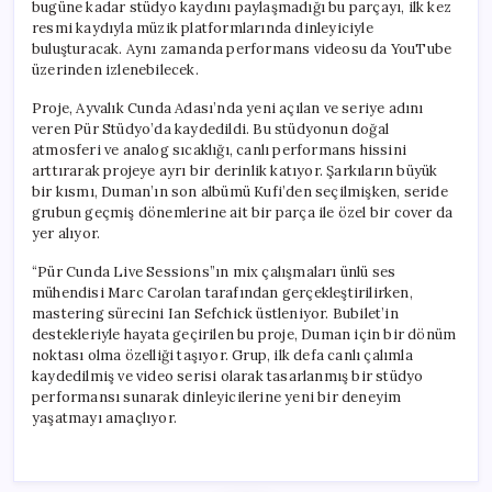
bugüne kadar stüdyo kaydını paylaşmadığı bu parçayı, ilk kez
resmi kaydıyla müzik platformlarında dinleyiciyle
buluşturacak. Aynı zamanda performans videosu da YouTube
üzerinden izlenebilecek.
Proje, Ayvalık Cunda Adası’nda yeni açılan ve seriye adını
veren Pür Stüdyo’da kaydedildi. Bu stüdyonun doğal
atmosferi ve analog sıcaklığı, canlı performans hissini
arttırarak projeye ayrı bir derinlik katıyor. Şarkıların büyük
bir kısmı, Duman’ın son albümü Kufi’den seçilmişken, seride
grubun geçmiş dönemlerine ait bir parça ile özel bir cover da
yer alıyor.
“Pür Cunda Live Sessions”ın mix çalışmaları ünlü ses
mühendisi Marc Carolan tarafından gerçekleştirilirken,
mastering sürecini Ian Sefchick üstleniyor. Bubilet’in
destekleriyle hayata geçirilen bu proje, Duman için bir dönüm
noktası olma özelliği taşıyor. Grup, ilk defa canlı çalımla
kaydedilmiş ve video serisi olarak tasarlanmış bir stüdyo
performansı sunarak dinleyicilerine yeni bir deneyim
yaşatmayı amaçlıyor.