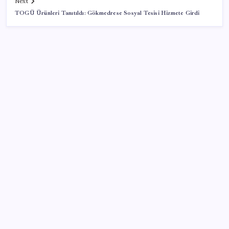
Next
TOGÜ Ürünleri Tanıtıldı: Gökmedrese Sosyal Tesisi Hizmete Girdi
SON YAZILAR
ABD’den gelen istihdam sinyali Fed hesaplarını
değiştirdi: Küresel piyasalar yarını bekliyor!
Altın uçuyor… İşte tırmanışın arkasındaki neden…
Enflasyon ve faizde düşüş beklemeyin
Xbox Geriye Dönük Uyumluluk PC ve Helix’e Geliyor
1.100 kilometreli araç piyasaya çıktı: 5 dakika yüzde