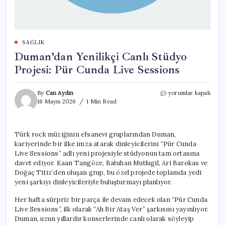
SAĞLIK
Duman’dan Yenilikçi Canlı Stüdyo
Projesi: Pür Cunda Live Sessions
Duman’dan
By
Can Aydın
yorumlar kapalı
Yenilikçi
18 Mayıs 2026
1 Min Read
Canlı
Stüdyo
Projesi:
Türk rock müziğinin efsanevi gruplarından Duman,
Pür
kariyerinde bir ilke imza atarak dinleyicilerini “Pür Cunda
Cunda
Live
Live Sessions” adlı yeni projesiyle stüdyonun tam ortasına
Sessions
davet ediyor. Kaan Tangöze, Batuhan Mutlugil, Ari Barokas ve
için
Doğaç Titiz’den oluşan grup, bu özel projede toplamda yedi
yeni şarkıyı dinleyicileriyle buluşturmayı planlıyor.
Her hafta sürpriz bir parça ile devam edecek olan “Pür Cunda
Live Sessions”, ilk olarak “Ah Bir Ataş Ver” şarkısını yayınlıyor.
Duman, uzun yıllardır konserlerinde canlı olarak söyleyip