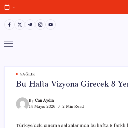
Skip
-
to
content
https://www.facebook.com/
https://twitter.com/
https://t.me/
https://www.instagram.com/
https://youtube.com/
SAĞLIK
Bu Hafta Vizyona Girecek 8 Ye
By
Can Aydın
14 Mayıs 2026
2 Min Read
Türkiye’deki sinema salonlarında bu hafta 8 farklı f