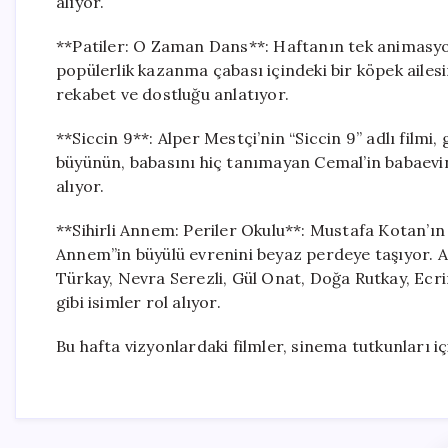
alıyor.
**Patiler: O Zaman Dans**: Haftanın tek animasyo
popülerlik kazanma çabası içindeki bir köpek ailesin
rekabet ve dostluğu anlatıyor.
**Siccin 9**: Alper Mestçi’nin “Siccin 9” adlı filmi,
büyünün, babasını hiç tanımayan Cemal’in babaevine
alıyor.
**Sihirli Annem: Periler Okulu**: Mustafa Kotan’ın yö
Annem”in büyülü evrenini beyaz perdeye taşıyor. A
Türkay, Nevra Serezli, Gül Onat, Doğa Rutkay, Ecr
gibi isimler rol alıyor.
Bu hafta vizyonlardaki filmler, sinema tutkunları i