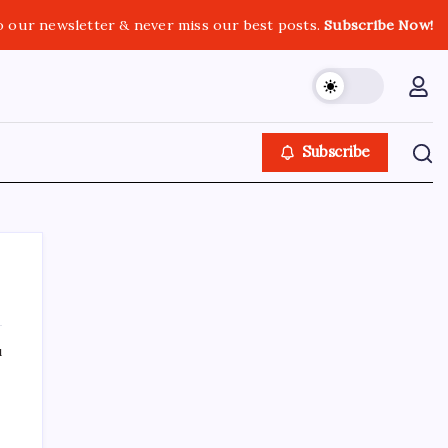
o our newsletter & never miss our best posts.
Subscribe Now!
Subscribe
ı
SON YAZILAR
Bakan Kacır: 23 yılda imalat sanayi katma
değerimizi 250 milyar doların üzerine