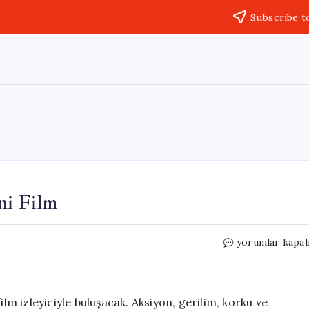
Subscribe t
ni Film
Bu
yorumlar kapal
Hafta
Vizyona
Girecek
8
ilm izleyiciyle buluşacak. Aksiyon, gerilim, korku ve