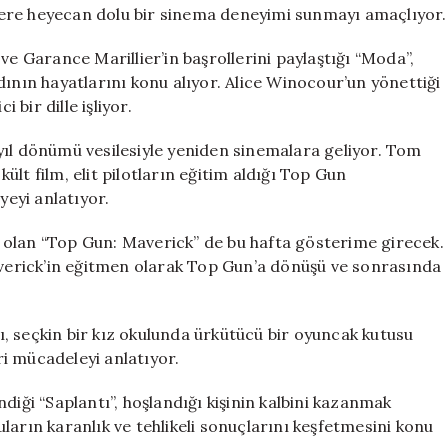
Yeni
ere heyecan dolu bir sinema deneyimi sunmayı amaçlıyor.
Film
için
ve Garance Marillier’in başrollerini paylaştığı “Moda”,
dının hayatlarını konu alıyor. Alice Winocour’un yönettiği
 bir dille işliyor.
yıl dönümü vesilesiyle yeniden sinemalara geliyor. Tom
kült film, elit pilotların eğitim aldığı Top Gun
eyi anlatıyor.
 olan “Top Gun: Maverick” de bu hafta gösterime girecek.
Maverick’in eğitmen olarak Top Gun’a dönüşü ve sonrasında
, seçkin bir kız okulunda ürkütücü bir oyuncak kutusu
eri mücadeleyi anlatıyor.
diği “Saplantı”, hoşlandığı kişinin kalbini kazanmak
ların karanlık ve tehlikeli sonuçlarını keşfetmesini konu