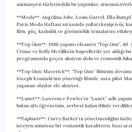
animasyon türlerindeki bu yapımlar, sinemaseverl
**Moda**: Angelina Jolie, Louis Garrel, Ella Rumpf 
Paris Moda Haftası sırasında yolları kesişen üç ka
film, güç, kadınlık ve görünürlük temalarını etkileyici
**Top Gun**: 1986 yapımı efsanevi “Top Gun”, 40. 
Cruise ve Kelly McGillis’in başrollerde yer aldığı bu 
programında geçen aksiyon dolu ve romantik hikay
**Top Gun: Maverick**: “Top Gun” filminin devamı
Joseph Kosinski’nin yönettiği filmde, usta pilot 
yaşanan olaylar ele alınıyor.
**Lanet**: Lawrence Fowler’ın “Lanet” adlı yapımı
bulan altı öğrencinin, serbest kalan iblisle verdikl
**Saplantı**: Curry Barker’ın yönetmenliğini üstlen
isteyen umutsuz bir romantik karakterin, bazı arzu