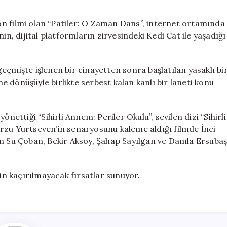
n filmi olan “Patiler: O Zaman Dans”, internet ortamında
in, dijital platformların zirvesindeki Kedi Cat ile yaşadığı
 geçmişte işlenen bir cinayetten sonra başlatılan yasaklı bi
 dönüşüyle birlikte serbest kalan kanlı bir laneti konu
nettiği “Sihirli Annem: Periler Okulu”, sevilen dizi “Sihirli
rzu Yurtseven’in senaryosunu kaleme aldığı filmde İnci
in Su Çoban, Bekir Aksoy, Şahap Sayılgan ve Damla Ersuba
çin kaçırılmayacak fırsatlar sunuyor.