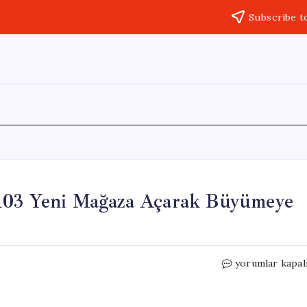
Subscribe t
 103 Yeni Mağaza Açarak Büyümeye
BİM,
yorumlar kapal
2026’nın
İlk
Çeyreğinde