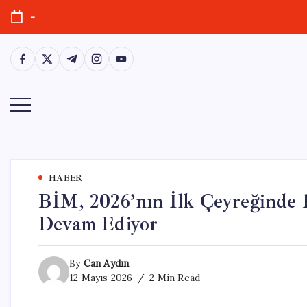
Skip
-
to
content
https://www.facebook.com/
https://twitter.com/
https://t.me/
https://www.instagram.com/
https://youtube.com/
HABER
BİM, 2026’nın İlk Çeyreğinde
Devam Ediyor
By
Can Aydın
12 Mayıs 2026
2 Min Read