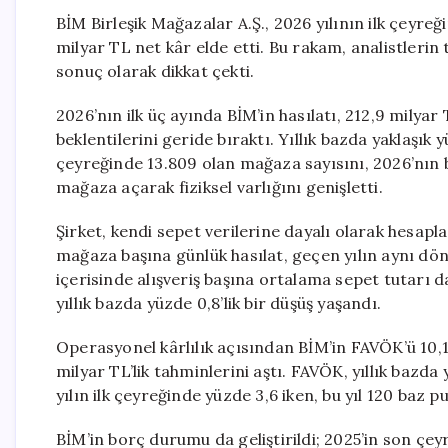
BİM Birleşik Mağazalar A.Ş., 2026 yılının ilk çeyreği
milyar TL net kâr elde etti. Bu rakam, analistlerin
sonuç olarak dikkat çekti.
2026’nın ilk üç ayında BİM’in hasılatı, 212,9 milyar 
beklentilerini geride bıraktı. Yıllık bazda yaklaşık
çeyreğinde 13.809 olan mağaza sayısını, 2026’nın ba
mağaza açarak fiziksel varlığını genişletti.
Şirket, kendi sepet verilerine dayalı olarak hesapl
mağaza başına günlük hasılat, geçen yılın aynı d
içerisinde alışveriş başına ortalama sepet tutarı 
yıllık bazda yüzde 0,8’lik bir düşüş yaşandı.
Operasyonel kârlılık açısından BİM’in FAVÖK’ü 10,1
milyar TL’lik tahminlerini aştı. FAVÖK, yıllık bazd
yılın ilk çeyreğinde yüzde 3,6 iken, bu yıl 120 baz p
BİM’in borç durumu da geliştirildi; 2025’in son çe