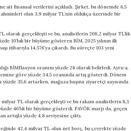
103
ne ait finansal verilerini açıkladı. Şirket, bu dönemde 6,5
Yeni
 tahminleri olan 3,9 milyar TL’nin oldukça üzerinde bir
Mağaza
Açarak
Büyümeye
TL olarak gerçekleşti ve bu, analistlerin 208,2 milyar TL’lik
Devam
 yüzde 10’luk bir büyüme gösteren BİM, 2025 yılının ilk
Ediyor
şı itibarıyla 14.576’ya çıkardı. Bu süreçte 103 yeni
için
adığı BİMflasyon oranını yüzde 28 olarak belirledi. Ayrıca,
önemine göre yüzde 34,5 oranında artış gösterdi. Dönem
da yüzde 35,6 artarken, mağaza başına ziyaretçi sayısında
 milyar TL olarak gerçekleşti ve bu rakam analistlerin 8,3
a yüzde 46’lık bir büyüme gösterdi. FAVÖK marjı da, geçen
uan artışla yüzde 4,8 seviyesine çıktı.
yreğinde 42,4 milyar TL olan net borç, bu çeyrekte yüzde