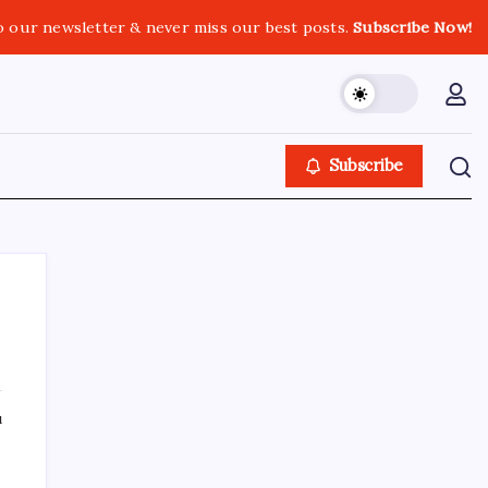
o our newsletter & never miss our best posts.
Subscribe Now!
Subscribe
SON YAZILAR
ı
ABD’den gelen istihdam sinyali Fed
hesaplarını değiştirdi: Küresel piyasalar