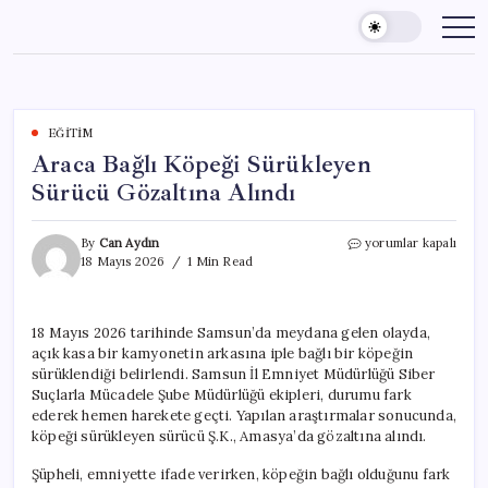
Skip
to
content
EĞITIM
Araca Bağlı Köpeği Sürükleyen
Sürücü Gözaltına Alındı
Araca
By
Can Aydın
yorumlar kapalı
Bağlı
18 Mayıs 2026
1 Min Read
Köpeği
Sürükleyen
Sürücü
18 Mayıs 2026 tarihinde Samsun’da meydana gelen olayda,
Gözaltına
açık kasa bir kamyonetin arkasına iple bağlı bir köpeğin
Alındı
için
sürüklendiği belirlendi. Samsun İl Emniyet Müdürlüğü Siber
Suçlarla Mücadele Şube Müdürlüğü ekipleri, durumu fark
ederek hemen harekete geçti. Yapılan araştırmalar sonucunda,
köpeği sürükleyen sürücü Ş.K., Amasya’da gözaltına alındı.
Şüpheli, emniyette ifade verirken, köpeğin bağlı olduğunu fark