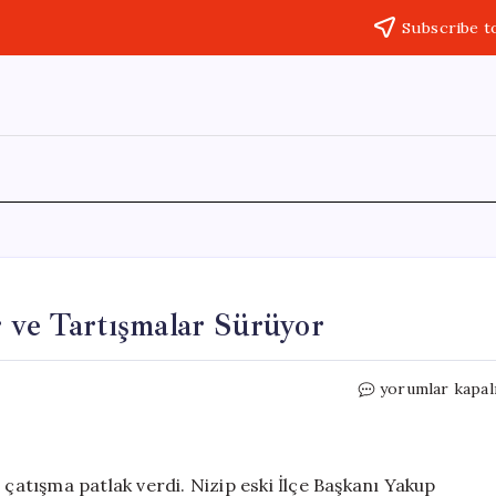
Subscribe t
r ve Tartışmalar Sürüyor
AKP
yorumlar kapal
Teşkilatında
Kriz:
İddialar
ve
 çatışma patlak verdi. Nizip eski İlçe Başkanı Yakup