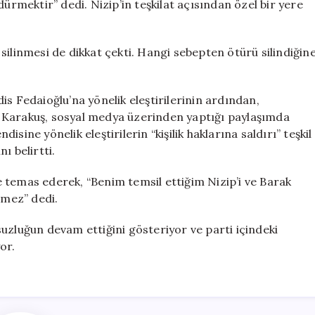
dürmektir” dedi. Nizip’in teşkilat açısından özel bir yere
silinmesi de dikkat çekti. Hangi sebepten ötürü silindiğin
s Fedaioğlu’na yönelik eleştirilerinin ardından,
dı. Karakuş, sosyal medya üzerinden yaptığı paylaşımda
disine yönelik eleştirilerin “kişilik haklarına saldırı” teşkil
ı belirtti.
 temas ederek, “Benim temsil ettiğim Nizip’i ve Barak
mez” dedi.
uzluğun devam ettiğini gösteriyor ve parti içindeki
or.