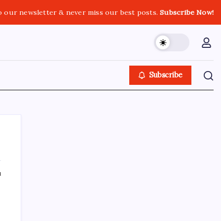
o our newsletter & never miss our best posts.
Subscribe Now!
Subscribe
ı
SON YAZILAR
ABD’den gelen istihdam sinyali Fed
hesaplarını değiştirdi: Küresel piyasalar