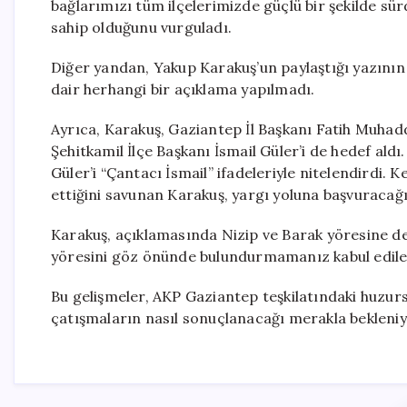
bağlarımızı tüm ilçelerimizde güçlü bir şekilde sür
sahip olduğunu vurguladı.
Diğer yandan, Yakup Karakuş’un paylaştığı yazının 
dair herhangi bir açıklama yapılmadı.
Ayrıca, Karakuş, Gaziantep İl Başkanı Fatih Muhaddi
Şehitkamil İlçe Başkanı İsmail Güler’i de hedef al
Güler’i “Çantacı İsmail” ifadeleriyle nitelendirdi. Ken
ettiğini savunan Karakuş, yargı yoluna başvuracağın
Karakuş, açıklamasında Nizip ve Barak yöresine de
yöresini göz önünde bulundurmamanız kabul edile
Bu gelişmeler, AKP Gaziantep teşkilatındaki huzurs
çatışmaların nasıl sonuçlanacağı merakla bekleniy