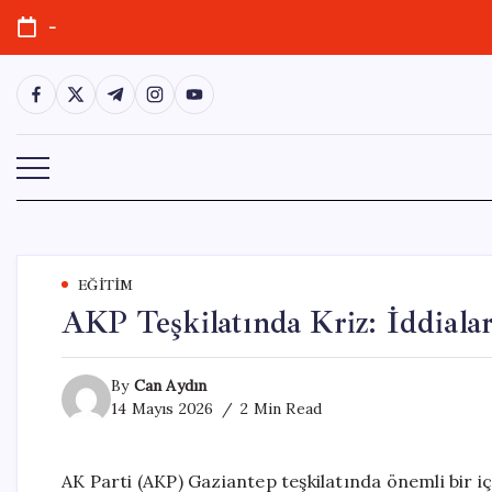
Skip
-
to
content
https://www.facebook.com/
https://twitter.com/
https://t.me/
https://www.instagram.com/
https://youtube.com/
EĞITIM
AKP Teşkilatında Kriz: İddiala
By
Can Aydın
14 Mayıs 2026
2 Min Read
AK Parti (AKP) Gaziantep teşkilatında önemli bir iç