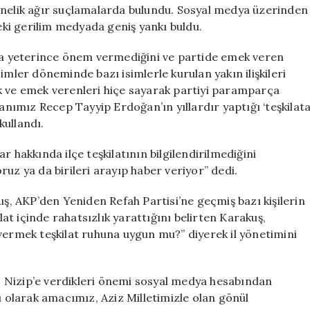
Tartışmalar
önelik ağır suçlamalarda bulundu. Sosyal medya üzerinden
Sürüyor
deki gerilim medyada geniş yankı buldu.
için
ata yeterince önem vermediğini ve partide emek veren
eçimler döneminde bazı isimlerle kurulan yakın ilişkileri
k ve emek verenleri hiçe sayarak partiyi paramparça
kanımız Recep Tayyip Erdoğan’ın yıllardır yaptığı ‘teşkilat
kullandı.
r hakkında ilçe teşkilatının bilgilendirilmediğini
uz ya da birileri arayıp haber veriyor” dedi.
, AKP’den Yeniden Refah Partisi’ne geçmiş bazı kişilerin
lat içinde rahatsızlık yarattığını belirten Karakuş,
vermek teşkilat ruhuna uygun mu?” diyerek il yönetimini
 Nizip’e verdikleri önemi sosyal medya hesabından
ı olarak amacımız, Aziz Milletimizle olan gönül