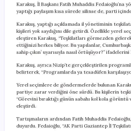
Karakuş, İl Başkanı Fatih Muhaddis Fedaioğlu’na y
yaptığı paylaşım kısa sürede silinse de, parti için
Karakuş, yaptığı açıklamada il yönetiminin teşkil
kişileri yok saydığını dile getirdi. Özellikle yerel s
eleştiren Karakuş, “Teşkilatları görmezden gelere
ettiğinizi herkes biliyor. Bu yapılanlar, Cumhurbaş
sahip çıkın’ uyarısıyla nasıl örtüşüyor?” ifadelerini 
Karakuş, ayrıca Nizip’te gerçekleştirilen programla
belirterek, “Programlarda ya tesadüfen karşılaşıyor
Yerel seçimlere de göndermelerde bulunan Karakuş
partiye zarar verdiğini öne sürdü. Bu kişilerin teşki
“Görevini bıraktığı günün sabahı kol kola görüntü 
eleştirdi.
Tartışmaların ardından Fatih Muhaddis Fedaioğlu,
duyurdu. Fedaioğlu, “AK Parti Gaziantep İl Teşkilat