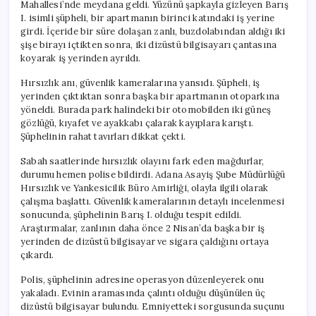
Mahallesi’nde meydana geldi. Yüzünü şapkayla gizleyen Barış
I. isimli şüpheli, bir apartmanın birinci katındaki iş yerine
girdi. İçeride bir süre dolaşan zanlı, buzdolabından aldığı iki
şişe birayı içtikten sonra, iki dizüstü bilgisayarı çantasına
koyarak iş yerinden ayrıldı.
Hırsızlık anı, güvenlik kameralarına yansıdı. Şüpheli, iş
yerinden çıktıktan sonra başka bir apartmanın otoparkına
yöneldi. Burada park halindeki bir otomobilden iki güneş
gözlüğü, kıyafet ve ayakkabı çalarak kayıplara karıştı.
Şüphelinin rahat tavırları dikkat çekti.
Sabah saatlerinde hırsızlık olayını fark eden mağdurlar,
durumu hemen polise bildirdi. Adana Asayiş Şube Müdürlüğü
Hırsızlık ve Yankesicilik Büro Amirliği, olayla ilgili olarak
çalışma başlattı. Güvenlik kameralarının detaylı incelenmesi
sonucunda, şüphelinin Barış I. olduğu tespit edildi.
Araştırmalar, zanlının daha önce 2 Nisan’da başka bir iş
yerinden de dizüstü bilgisayar ve sigara çaldığını ortaya
çıkardı.
Polis, şüphelinin adresine operasyon düzenleyerek onu
yakaladı. Evinin aramasında çalıntı olduğu düşünülen üç
dizüstü bilgisayar bulundu. Emniyetteki sorgusunda suçunu