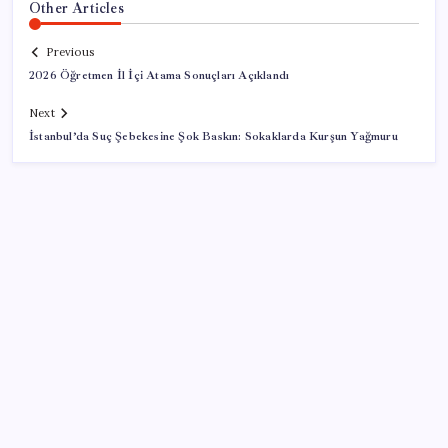
Other Articles
Previous
2026 Öğretmen İl İçi Atama Sonuçları Açıklandı
Next
İstanbul’da Suç Şebekesine Şok Baskın: Sokaklarda Kurşun Yağmuru
SON YAZILAR
Sürekli maddi sorun yaşayan insanların beyni daha
çabuk yaşlanabiliyor: ‘Beyin de yoruluyor’