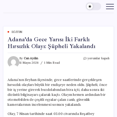
Skip
to
content
EĞITIM
Adana’da Gece Yarısı İki Farklı
Hırsızlık Olayı: Şüpheli Yakalandı
Adana’da
By
Can Aydın
yorumlar kapalı
Gece
11 Mayıs 2026
1 Min Read
Yarısı
İki
Farklı
Adana’nın Seyhan ilçesinde, gece saatlerinde gerçekleşen
Hırsızlık
hırsızlık olayları büyük bir endişeye neden oldu. Şüpheli, önce
Olayı:
Şüpheli
bir iş yerine girerek buzdolabından bira içti, daha sonra iki
Yakalandı
dizüstü bilgisayarı çalarak kaçtı. Olayın hemen ardından bir
için
otomobilden de çeşitli eşyalar çalan zanlı, güvenlik
kameralarının incelenmesi sonucu yakalandı.
Olay, 7 Nisan tarihinde saat 03.00 civarında Reşatbey