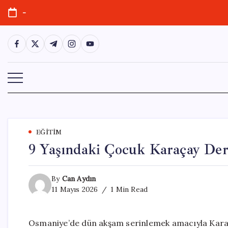
Skip
-
to
content
https://www.facebook.com/
https://twitter.com/
https://t.me/
https://www.instagram.com/
https://youtube.com/
EĞITIM
9 Yaşındaki Çocuk Karaçay Dere
By
Can Aydın
11 Mayıs 2026
1 Min Read
Osmaniye’de dün akşam serinlemek amacıyla Karaç