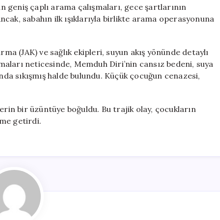
Hayatını
 geniş çaplı arama çalışmaları, gece şartlarının
Kaybetti
cak, sabahın ilk ışıklarıyla birlikte arama operasyonuna
için
a (JAK) ve sağlık ekipleri, suyun akış yönünde detaylı
ışmaları neticesinde, Memduh Diri’nin cansız bedeni, suya
tında sıkışmış halde bulundu. Küçük çocuğun cenazesi,
erin bir üzüntüye boğuldu. Bu trajik olay, çocukların
me getirdi.