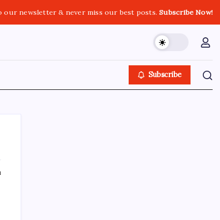
o our newsletter & never miss our best posts.
Subscribe Now!
Subscribe
ı
SON YAZILAR
ABD’den gelen istihdam sinyali Fed
hesaplarını değiştirdi: Küresel piyasalar