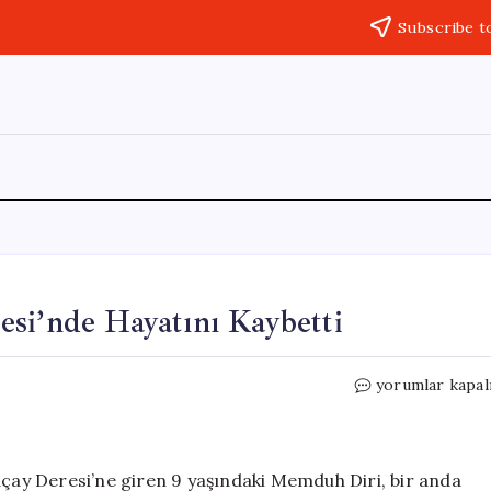
Subscribe t
si’nde Hayatını Kaybetti
9
yorumlar kapal
Yaşındaki
Çocuk
Karaçay
Deresi’nde
ay Deresi’ne giren 9 yaşındaki Memduh Diri, bir anda